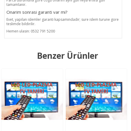
Parca durumuna gore cogu onarim ayni gun veya ertesi gun
tamamlanir.
Onarim sonrasi garanti var mi?
Evet, yapilan islemler garanti kapsamindadir; sure islem turune gore
teslimde bildirilir.
Hemen ulasin: 0532 791 5200
Benzer Ürünler