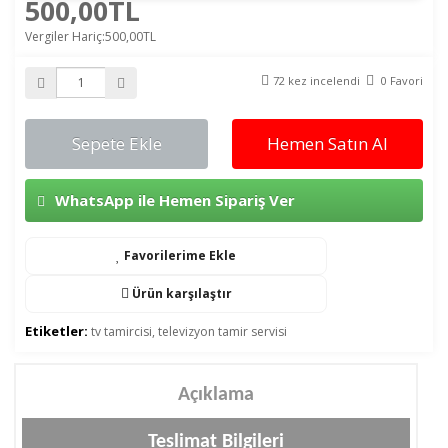
500,00TL
Vergiler Hariç:500,00TL
72 kez incelendi
0 Favori
Sepete Ekle
Hemen Satın Al
WhatsApp ile Hemen Sipariş Ver
Favorilerime Ekle
Ürün karşılaştır
Etiketler:
tv tamircisi
,
televizyon tamir servisi
Açıklama
Teslimat Bilgileri