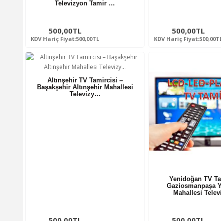
Televizyon Tamir …
500,00TL
500,00TL
KDV Hariç Fiyat:500,00TL
KDV Hariç Fiyat:500,00T
Altınşehir TV Tamircisi –
Başakşehir Altınşehir Mahallesi
Televizy…
Yenidoğan TV Ta
Gaziosmanpaşa Y
Mahallesi Tele
500,00TL
500,00TL