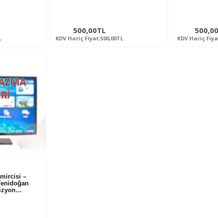
500,00TL
500,0
L
KDV Hariç Fiyat:500,00TL
KDV Hariç Fiya
mircisi –
enidoğan
vizyon…