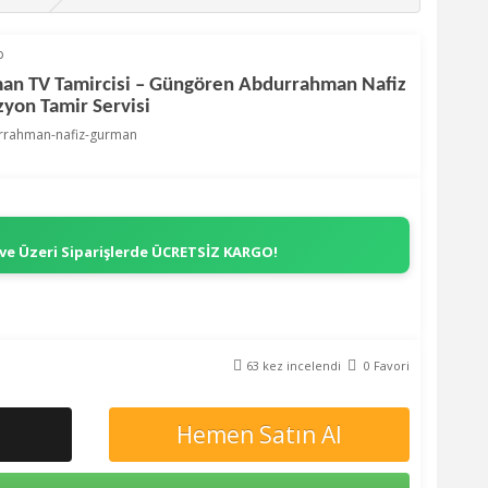
p
an TV Tamircisi – Güngören Abdurrahman Nafiz
yon Tamir Servisi
rrahman-nafiz-gurman
 ve Üzeri Siparişlerde
ÜCRETSİZ KARGO!
63 kez incelendi
0 Favori
Hemen Satın Al