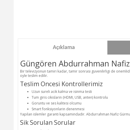
Açıklama
Güngören Abdurrahman Nafiz G
Bir televizyonun tamiri kadar, tamir sonrasi guvenilirligi de onem
oyle teslim edilir.
Teslim Oncesi Kontrollerimiz
Uzun sureli acik kalma ve isinma testi
Tum giris cikislarin (HDMI, USB, anten) kontrolu
Goruntu ve ses kalitesi olcumu
Smart fonksiyonlarin denenmesi
Yapilan islemler garanti kapsamindadir. Abdurrahman Nafiz Gürman b
Sik Sorulan Sorular