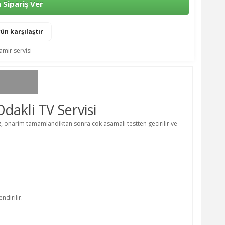
Sipariş Ver
ün karşılaştır
amir servisi
akli TV Servisi
, onarim tamamlandiktan sonra cok asamali testten gecirilir ve
dirilir.