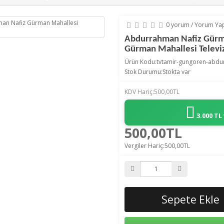
0 yorum
/
Yorum Ya
Abdurrahman Nafiz Gürm
Gürman Mahallesi Televiz
Ürün Kodu:tvtamir-gungoren-abdu
Stok Durumu:Stokta var
KDV Hariç:500,00TL
3.000 TL
500,00TL
Vergiler Hariç:500,00TL
Sepete Ekle