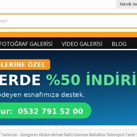
Teknik Se
FOTOĞRAF GALERISI
VIDEO GALERISI
BLOG
amircisi – Güngören Abdurrahman Nafiz Gürman Mahallesi Televizyon Tamir S