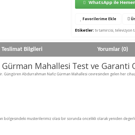
WhatsApp ile Hemen 
Favorilerime Ekle
Ür
Etiketler:
tv tamircisi
,
televizyon t
Teslimat Bilgileri
Yorumlar (0)
ürman Mahallesi Test ve Garanti Od
lidir. Güngören Abdurrahman Nafiz Gürman Mahallesi cevresinden gelen her cihaz
olgesindeki musterilerimiz olasi bir sorunda oncelikli olarak yeniden degerlen