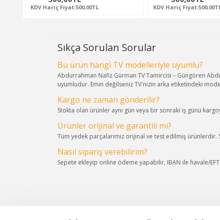
KDV Hariç Fiyat:500,00TL
KDV Hariç Fiyat:500,00T
Sıkça Sorulan Sorular
Bu ürün hangi TV modelleriyle uyumlu?
Abdurrahman Nafiz Gürman TV Tamircisi – Güngören Abdurr
uyumludur. Emin değilseniz TV'nizin arka etiketindeki mode
Kargo ne zaman gönderilir?
Stokta olan ürünler aynı gün veya bir sonraki iş günü kargoya
Ürünler orijinal ve garantili mi?
Tüm yedek parçalarımız orijinal ve test edilmiş ürünlerdir.
Nasıl sipariş verebilirim?
Sepete ekleyip online ödeme yapabilir, IBAN ile havale/EFT s