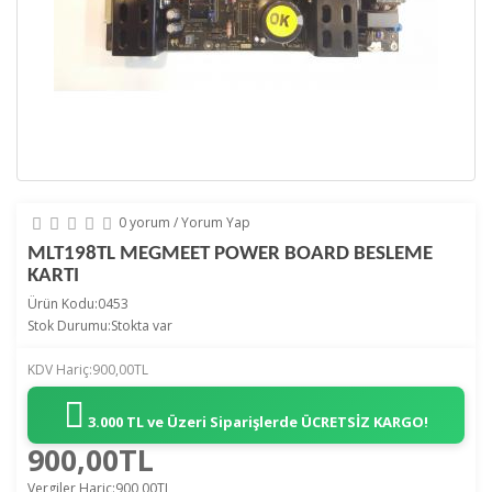
0 yorum
/
Yorum Yap
MLT198TL MEGMEET POWER BOARD BESLEME
KARTI
Ürün Kodu:0453
Stok Durumu:Stokta var
KDV Hariç:900,00TL
3.000 TL ve Üzeri Siparişlerde
ÜCRETSİZ KARGO!
900,00TL
Vergiler Hariç:900,00TL