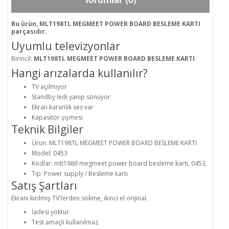
Yorumlar (0)
Bu ürün, MLT198TL MEGMEET POWER BOARD BESLEME KARTI
parçasıdır.
Uyumlu televizyonlar
Birincil:
MLT198TL MEGMEET POWER BOARD BESLEME KARTI
.
Hangi arızalarda kullanılır?
TV açılmıyor
Standby ledi yanıp sönüyor
Ekran karanlık ses var
Kapasitör şişmesi
Teknik Bilgiler
Ürün: MLT198TL MEGMEET POWER BOARD BESLEME KARTI
Model: 0453
Kodlar: mlt198tl megmeet power board besleme karti, 0453,
Tip: Power supply / Besleme kartı
Satış Şartları
Ekranı kırılmış TV'lerden sökme, ikinci el orijinal.
İadesi yoktur.
Test amaçlı kullanılmaz.