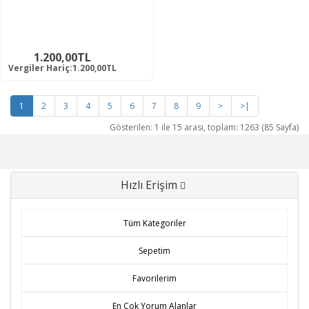
1.200,00TL
Vergiler Hariç:1.200,00TL
1
2
3
4
5
6
7
8
9
>
>|
Gösterilen: 1 ile 15 arası, toplam: 1263 (85 Sayfa)
Hızlı Erişim
Tüm Kategoriler
Sepetim
Favorilerim
En Çok Yorum Alanlar