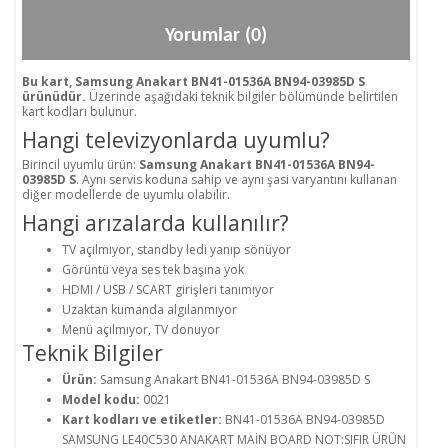
Yorumlar (0)
Bu kart, Samsung Anakart BN41-01536A BN94-03985D S
ürünüdür.
Üzerinde aşağıdaki teknik bilgiler bölümünde belirtilen
kart kodları bulunur.
Hangi televizyonlarda uyumlu?
Birincil uyumlu ürün:
Samsung Anakart BN41-01536A BN94-
03985D S
. Aynı servis koduna sahip ve aynı şasi varyantını kullanan
diğer modellerde de uyumlu olabilir.
Hangi arızalarda kullanılır?
TV açılmıyor, standby ledi yanıp sönüyor
Görüntü veya ses tek başına yok
HDMI / USB / SCART girişleri tanımıyor
Uzaktan kumanda algılanmıyor
Menü açılmıyor, TV donuyor
Teknik Bilgiler
Ürün:
Samsung Anakart BN41-01536A BN94-03985D S
Model kodu:
0021
Kart kodları ve etiketler:
BN41-01536A BN94-03985D
SAMSUNG LE40C530 ANAKART MAİN BOARD NOT:SIFIR ÜRÜN