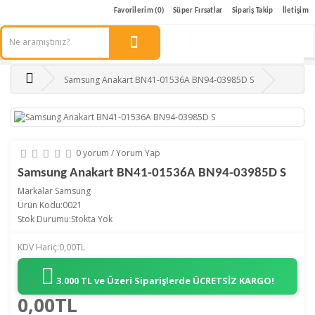
Favorilerim (0)
Süper Fırsatlar
Sipariş Takip
İletişim
Samsung Anakart BN41-01536A BN94-03985D S
0 yorum
/
Yorum Yap
Samsung Anakart BN41-01536A BN94-03985D S
Markalar
Samsung
Ürün Kodu:0021
Stok Durumu:Stokta Yok
KDV Hariç:0,00TL
3.000 TL ve Üzeri Siparişlerde
ÜCRETSİZ KARGO!
0,00TL