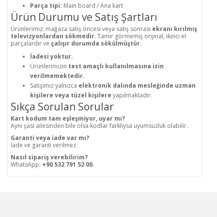
Parça tipi:
Main board / Ana kart
Ürün Durumu ve Satış Şartları
Ürünlerimiz; mağaza satış öncesi veya satış sonrası
ekranı kırılmış
televizyonlardan sökmedir
. Tamir görmemiş orijinal, ikinci el
parçalardır ve
çalışır durumda sökülmüştür
.
İadesi yoktur.
Ürünlerimizin
test amaçlı kullanılmasına izin
verilmemektedir.
Satışımız yalnızca
elektronik dalında mesleğinde uzman
kişilere veya tüzel kişilere
yapılmaktadır.
Sıkça Sorulan Sorular
Kart kodum tam eşleşmiyor, uyar mı?
Aynı şasi ailesinden bile olsa kodlar farklıysa uyumsuzluk olabilir.
Garanti veya iade var mı?
İade ve garanti verilmez.
Nasıl sipariş verebilirim?
WhatsApp:
+90 532 791 52 00
.